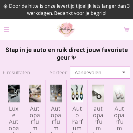
☀️ Door de hitte is onze levertijd tijdelijk iets langer dan 3
Ga
werkdagen. Bedankt voor je begrip!
direct
naar
de
hoofdinhoud
Stap in je auto en ruik direct jouw favoriete
geur ✨
6 resultaten
Sorteer:
Lux
Aut
Aut
Aut
aut
Aut
e
opa
opa
o
opa
opa
Aut
rfu
rfu
Parf
rfu
rfu
opa
m
m
um
m
m