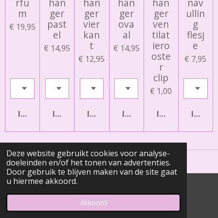
rfu
han
han
han
han
nav
m
ger
ger
ger
ger
ullin
past
vier
ova
ven
g
€ 19,95
el
kan
al
tilat
flesj
t
iero
e
€ 14,95
€ 14,95
oste
€ 12,95
€ 7,95
r
clip
€ 1,00
IN WINKELWAGEN
IN WINKELWAGEN
IN WINKELWAGEN
IN WINKELWAGEN
IN WINKELWAG
IN WI
Deze website gebruikt cookies voor analyse-
doeleinden en/of het tonen van advertenties.
Door gebruik te blijven maken van de site gaat
u hiermee akkoord.
© 2020 - 2026 Meltforyou
Powered by
JouwWeb
Akkoord