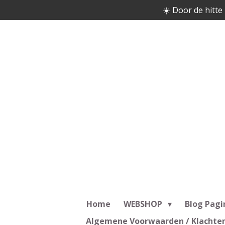
☀️ Door de hitte 
Ga
direct
naar
de
hoofdinhoud
Home
WEBSHOP
Blog Pagi
Algemene Voorwaarden / Klachte