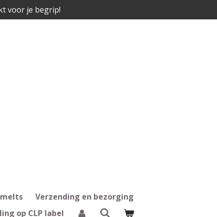
kt voor je begrip!
 melts
Verzending en bezorging
ling op CLP label