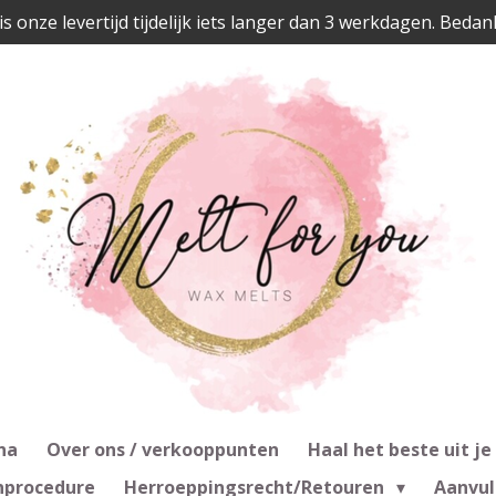
is onze levertijd tijdelijk iets langer dan 3 werkdagen. Bedan
na
Over ons / verkooppunten
Haal het beste uit je
nprocedure
Herroeppingsrecht/Retouren
Aanvul