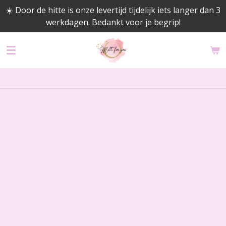
☀️ Door de hitte is onze levertijd tijdelijk iets langer dan 3
Ga
werkdagen. Bedankt voor je begrip!
direct
naar
de
hoofdinhoud