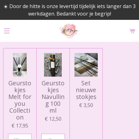
☀️ Door de hitte is onze levertijd tijdelijk iets langer dan 3
Ga
werkdagen. Bedankt voor je begrip!
direct
naar
de
hoofdinhoud
Geursto
Geursto
Set
kjes
kjes
nieuwe
Melt for
Navullin
stokjes
you
g 100
€ 3,50
Collecti
ml
on
€ 12,50
€ 17,95