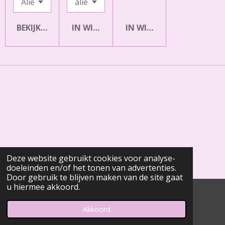
BEKIJK DETAILS
IN WINKELWAGEN
IN WINKELWAGEN
Deze website gebruikt cookies voor analyse-
doeleinden en/of het tonen van advertenties.
Door gebruik te blijven maken van de site gaat
u hiermee akkoord.
© 2020 - 2026 Meltforyou
Powered by
JouwWeb
Akkoord