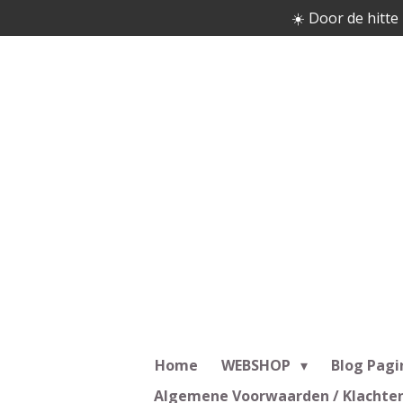
☀️ Door de hitte 
Ga
direct
naar
de
hoofdinhoud
Home
WEBSHOP
Blog Pagi
Algemene Voorwaarden / Klachte