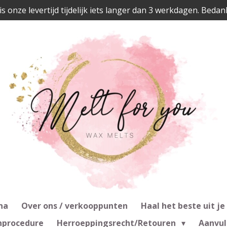
is onze levertijd tijdelijk iets langer dan 3 werkdagen. Bedan
na
Over ons / verkooppunten
Haal het beste uit je
nprocedure
Herroeppingsrecht/Retouren
Aanvul