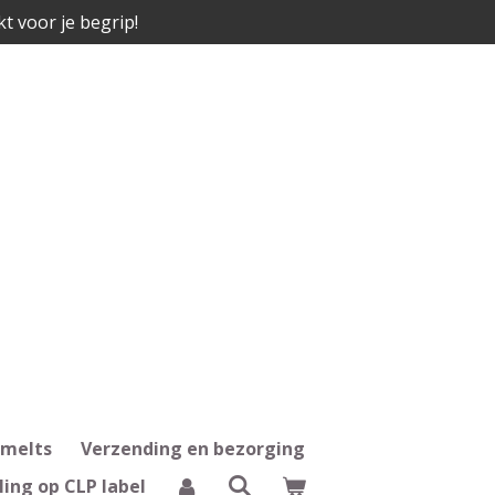
kt voor je begrip!
 melts
Verzending en bezorging
ling op CLP label