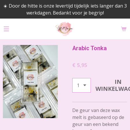
☀️ Door de hitte is onze levertijd tijdelijk iets langer dan 3
Ga
werkdagen. Bedankt voor je begrip!
direct
naar
de
hoofdinhoud
Arabic Tonka
€ 5,95
IN
WINKELWA
De geur van deze wax
melt is gebaseerd op de
geur van een bekend