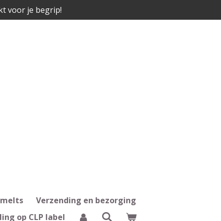
kt voor je begrip!
 melts
Verzending en bezorging
ling op CLP label