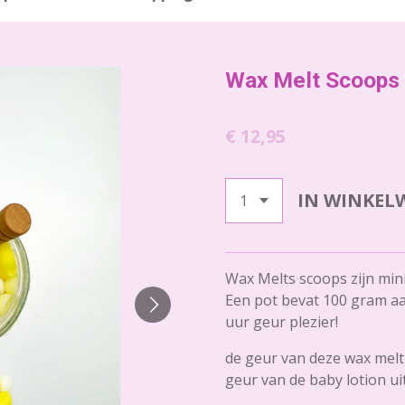
Wax Melt Scoops 
€ 12,95
IN WINKEL
Wax Melts scoops zijn mini
Een pot bevat 100 gram aa
uur geur plezier!
de geur van deze wax mel
geur van de baby lotion uit