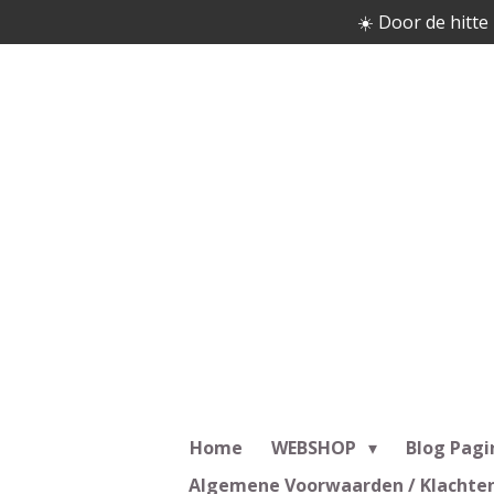
☀️ Door de hitte 
Ga
direct
naar
de
hoofdinhoud
Home
WEBSHOP
Blog Pagi
Algemene Voorwaarden / Klachte