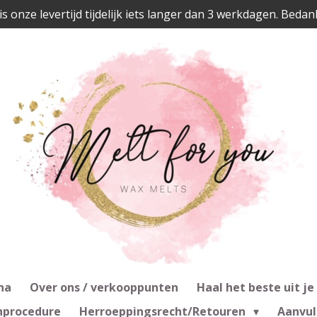
is onze levertijd tijdelijk iets langer dan 3 werkdagen. Bedan
na
Over ons / verkooppunten
Haal het beste uit je
nprocedure
Herroeppingsrecht/Retouren
Aanvul