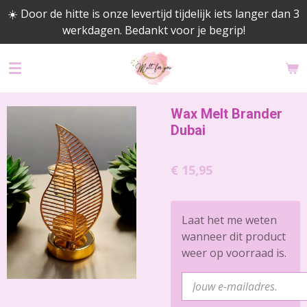
☀️ Door de hitte is onze levertijd tijdelijk iets langer dan 3
Ga
werkdagen. Bedankt voor je begrip!
direct
naar
de
hoofdinhoud
Wax Melt Brander
Dubai
€ 15,95
Laat het me weten
wanneer dit product
weer op voorraad is.