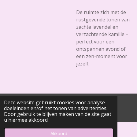
De ruimte zich met de
rustgevende tonen van
zachte lavendel en
verzachtende kamille –
perfect voor een
ontspannen avond of
een zen-moment voor
jezelf.
Deze website gebruikt cookies voor analyse-
© 2020 - 2026 Meltforyou
doeleinden en/of het tonen van advertenties.
Powered by
JouwWeb
Door gebruik te blijven maken van de site gaat
u hiermee akkoord.
Akkoord