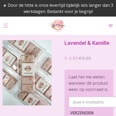
☀️ Door de hitte is onze levertijd tijdelijk iets langer dan 3
Ga
werkdagen. Bedankt voor je begrip!
direct
naar
de
hoofdinhoud
Lavendel & Kamille
€ 4,00
€ 5,95
Laat het me weten
wanneer dit product
weer op voorraad is.
VERZENDEN