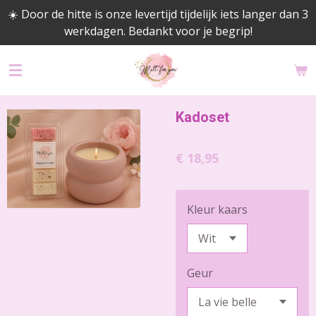
☀️ Door de hitte is onze levertijd tijdelijk iets langer dan 3
Ga
werkdagen. Bedankt voor je begrip!
direct
naar
de
hoofdinhoud
Kadoset
€ 18,95
Kleur kaars
Geur