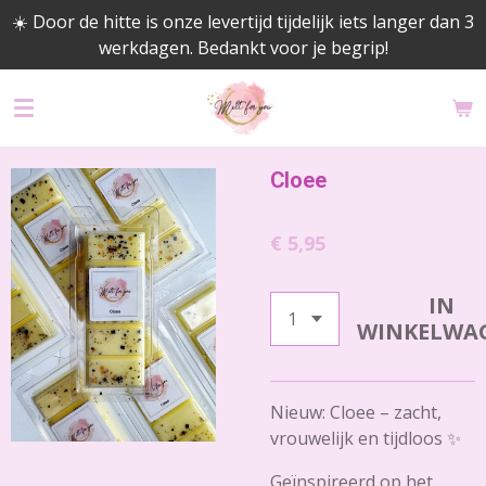
☀️ Door de hitte is onze levertijd tijdelijk iets langer dan 3
Ga
werkdagen. Bedankt voor je begrip!
direct
naar
de
hoofdinhoud
Cloee
€ 5,95
IN
WINKELWA
Nieuw: Cloee – zacht,
vrouwelijk en tijdloos ✨
Geïnspireerd op het