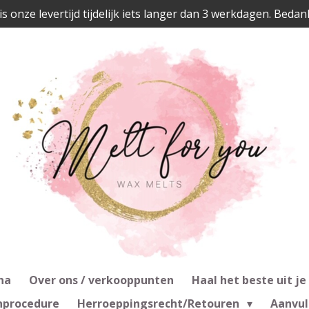
is onze levertijd tijdelijk iets langer dan 3 werkdagen. Bedan
na
Over ons / verkooppunten
Haal het beste uit je
nprocedure
Herroeppingsrecht/Retouren
Aanvul