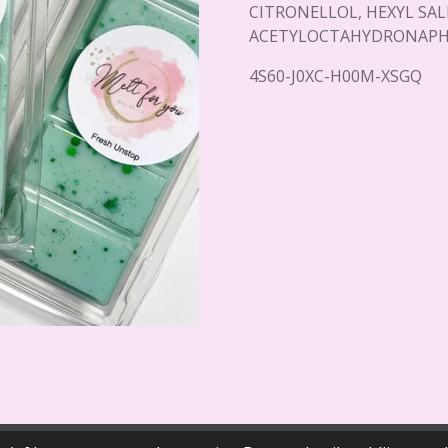
CITRONELLOL, HEXYL SA
ACETYLOCTAHYDRONAP
4S60-J0XC-H00M-XSGQ