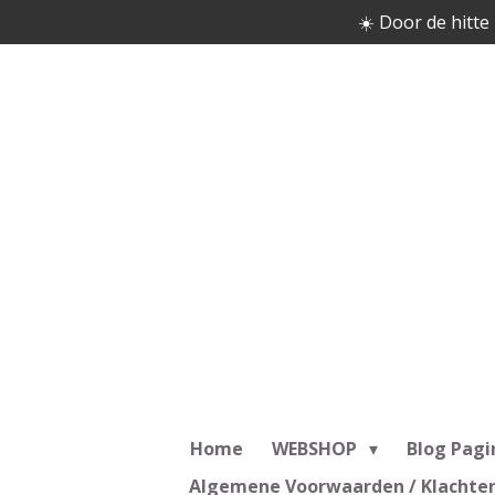
☀️ Door de hitte 
Ga
direct
naar
de
hoofdinhoud
Home
WEBSHOP
Blog Pagi
Algemene Voorwaarden / Klachte