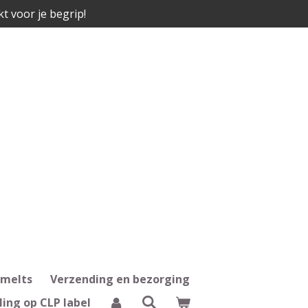
kt voor je begrip!
 melts
Verzending en bezorging
ling op CLP label