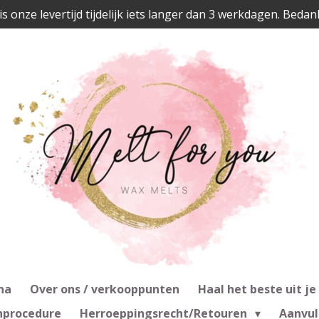
is onze levertijd tijdelijk iets langer dan 3 werkdagen. Bedan
na
Over ons / verkooppunten
Haal het beste uit je
nprocedure
Herroeppingsrecht/Retouren
Aanvul