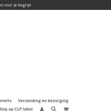
kt voor je begrip!
 melts
Verzending en bezorging
ling op CLP label