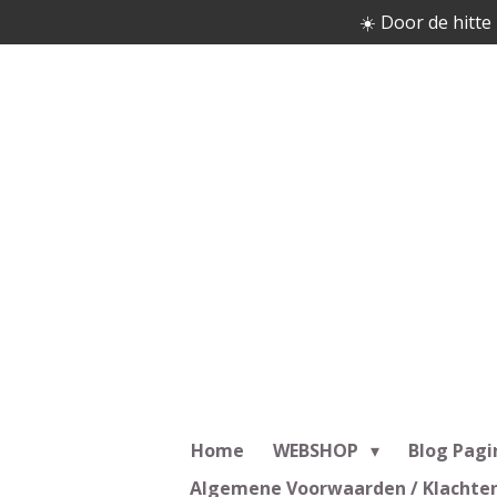
☀️ Door de hitte 
Ga
direct
naar
de
hoofdinhoud
Home
WEBSHOP
Blog Pagi
Algemene Voorwaarden / Klachte