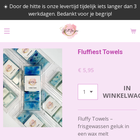
☀️ Door de hitte is onze levertijd tijdelijk iets langer dan 3
Ga
werkdagen. Bedankt voor je begrip!
direct
naar
de
hoofdinhoud
Fluffiest Towels
€ 5,95
IN
WINKELWA
Fluffy Towels –
frisgewassen geluk in
een wax melt