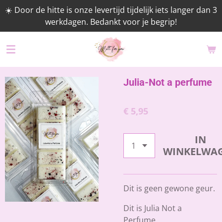
☀️ Door de hitte is onze levertijd tijdelijk iets langer dan 3
Ga
werkdagen. Bedankt voor je begrip!
direct
naar
de
hoofdinhoud
Julia-Not a perfume
€ 5,95
IN
WINKELWA
Dit is geen gewone geur.
Dit is Julia Not a
Perfume.