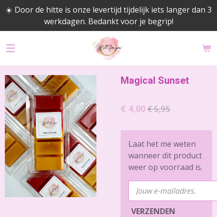
☀️ Door de hitte is onze levertijd tijdelijk iets langer dan 3
Ga
werkdagen. Bedankt voor je begrip!
direct
naar
de
hoofdinhoud
Magical Sunset
€ 4,00
€ 5,95
Laat het me weten
wanneer dit product
weer op voorraad is.
VERZENDEN