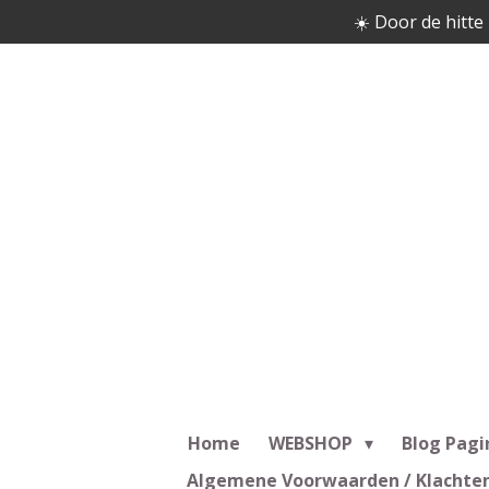
☀️ Door de hitte 
Ga
direct
naar
de
hoofdinhoud
Home
WEBSHOP
Blog Pagi
Algemene Voorwaarden / Klachte