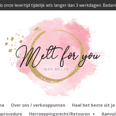
is onze levertijd tijdelijk iets langer dan 3 werkdagen. Bedan
na
Over ons / verkooppunten
Haal het beste uit je
nprocedure
Herroeppingsrecht/Retouren
Aanvul