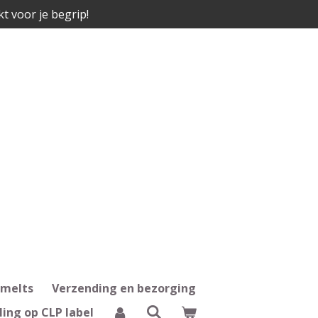
kt voor je begrip!
 melts
Verzending en bezorging
ling op CLP label