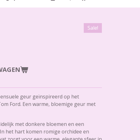
Sale!
WAGEN
, sensuele geur geïnspireerd op het
Tom Ford. Een warme, bloemige geur met
eidelijk met donkere bloemen en een
 In het hart komen romige orchidee en
wat zorgt voor een warme, elegante sfeer in