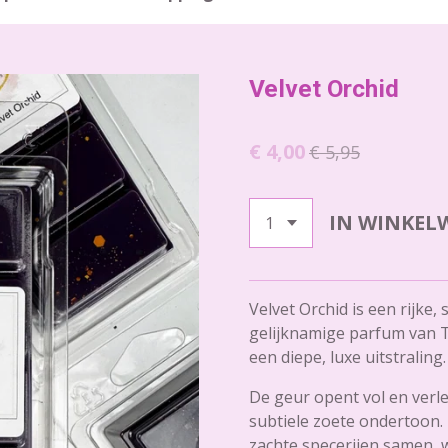
Velvet Orchid
€ 4,00
€ 5,95
IN WINKEL
Velvet Orchid is een rijke
gelijknamige parfum van 
een diepe, luxe uitstraling.
De geur opent vol en verl
subtiele zoete ondertoon.
zachte specerijen samen, 