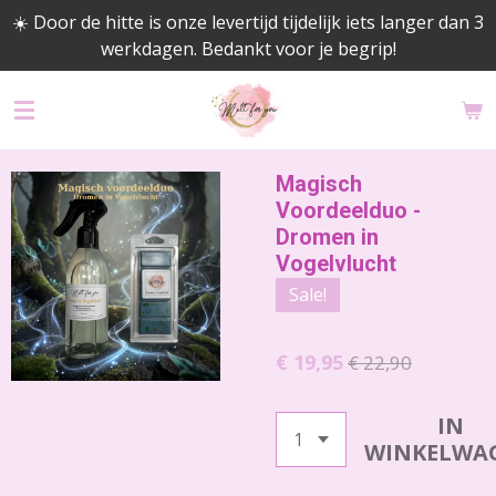
☀️ Door de hitte is onze levertijd tijdelijk iets langer dan 3
Ga
werkdagen. Bedankt voor je begrip!
direct
naar
de
hoofdinhoud
Magisch
Voordeelduo -
Dromen in
Vogelvlucht
Sale!
€ 19,95
€ 22,90
IN
WINKELWA