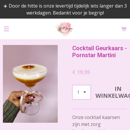
☀️ Door de hitte is onze levertijd tijdelijk iets langer dan 3
Ga
werkdagen. Bedankt voor je begrip!
direct
naar
de
hoofdinhoud
Cocktail Geurkaars -
Pornstar Martini
€ 19,95
IN
WINKELWA
Onze cocktail kaarsen
zijn met zorg