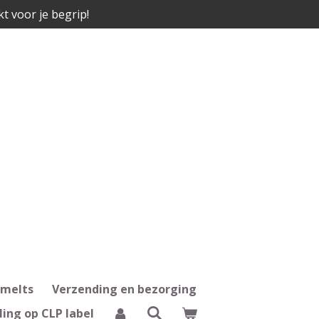
kt voor je begrip!
 melts
Verzending en bezorging
ling op CLP label