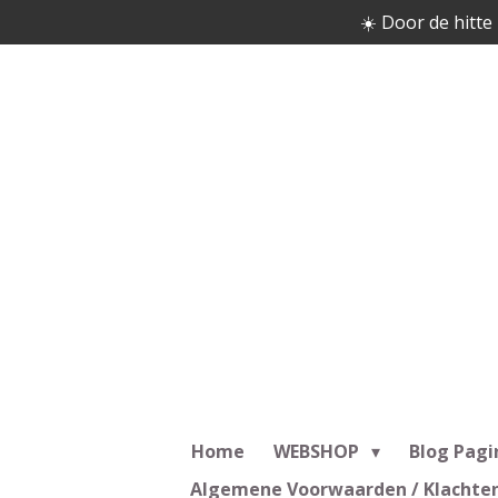
☀️ Door de hitte 
Ga
direct
naar
de
hoofdinhoud
Home
WEBSHOP
Blog Pagi
Algemene Voorwaarden / Klachte