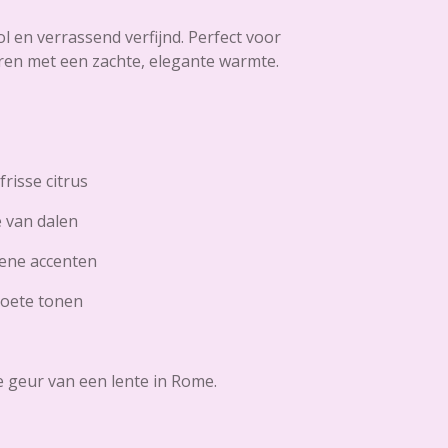
vol en verrassend verfijnd. Perfect voor
uren met een zachte, elegante warmte.
risse citrus
je van dalen
oene accenten
zoete tonen
De geur van een lente in Rome.