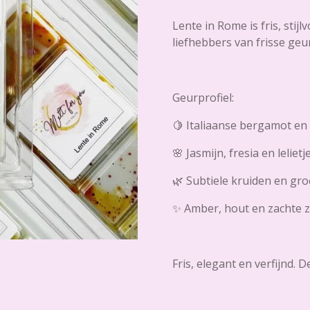
Lente in Rome is fris, stijl
liefhebbers van frisse ge
Geurprofiel:
🍋 Italiaanse bergamot en f
🌸 Jasmijn, fresia en leliet
🌿 Subtiele kruiden en gr
✨ Amber, hout en zachte 
Fris, elegant en verfijnd. 