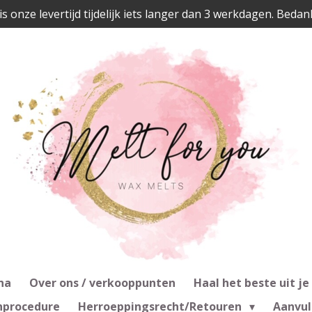
is onze levertijd tijdelijk iets langer dan 3 werkdagen. Bedan
na
Over ons / verkooppunten
Haal het beste uit je
nprocedure
Herroeppingsrecht/Retouren
Aanvul