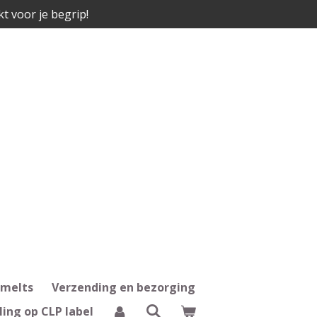
kt voor je begrip!
 melts
Verzending en bezorging
ling op CLP label