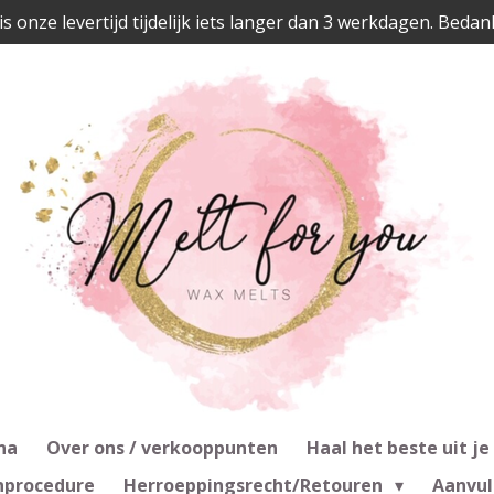
is onze levertijd tijdelijk iets langer dan 3 werkdagen. Bedan
na
Over ons / verkooppunten
Haal het beste uit je
nprocedure
Herroeppingsrecht/Retouren
Aanvul