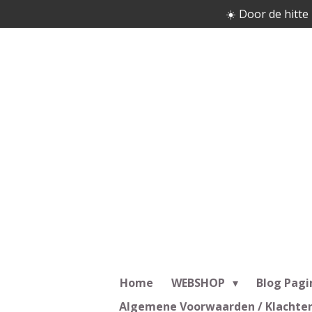
☀️ Door de hitte 
Ga
direct
naar
de
hoofdinhoud
Home
WEBSHOP
Blog Pagi
Algemene Voorwaarden / Klachte