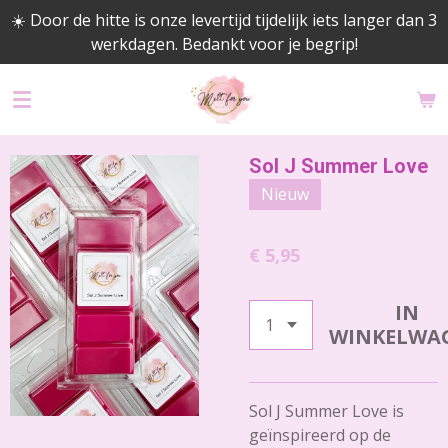
☀️ Door de hitte is onze levertijd tijdelijk iets langer dan 3
Ga
werkdagen. Bedankt voor je begrip!
direct
naar
de
hoofdinhoud
Sol J Summer Love
Nieuw
€ 5,95
IN
WINKELWA
Sol J Summer Love
is
geïnspireerd op de