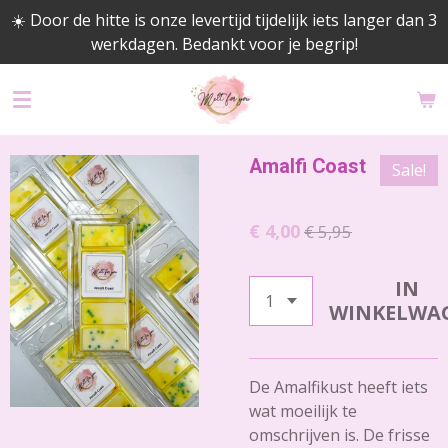
☀️ Door de hitte is onze levertijd tijdelijk iets langer dan 3
Ga
werkdagen. Bedankt voor je begrip!
direct
naar
de
hoofdinhoud
Amalfi Coast
Sale!
€ 4,00
€ 5,95
IN
WINKELWA
De Amalfikust heeft iets
wat moeilijk te
omschrijven is. De frisse