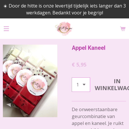
☀️ Door de hitte is onze levertijd tijdelijk iets langer dan 3
Ga
werkdagen. Bedankt voor je begrip!
direct
naar
de
hoofdinhoud
Appel Kaneel
€ 5,95
IN
WINKELWA
De onweerstaanbare
geurcombinatie van
appel en kaneel. Je ruikt