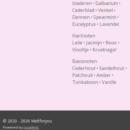
bladeren • Galbanum •
Cederblad • Venkel •
Dennen • Spearmint •
Eucalyptus • Lavendel
Hartnoten
Lelie • Jasmijn • Roos •
Viooltje • Kruidnagel
Basisnoten
Cederhout • Sandelhout •
Patchouli • Amber •
Tonkaboon • Vanille
© 2020 - 2026 Meltforyou
Powered by
JouwWeb