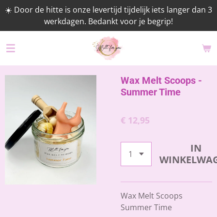
☀️ Door de hitte is onze levertijd tijdelijk iets langer dan 3
Ga
werkdagen. Bedankt voor je begrip!
direct
naar
de
hoofdinhoud
Wax Melt Scoops -
Summer Time
€ 12,95
IN
WINKELWA
Wax Melt Scoops
Summer Time