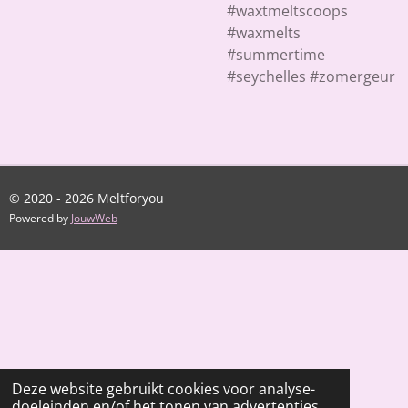
#waxtmeltscoops
#waxmelts
#summertime
#seychelles #zomergeur
© 2020 - 2026 Meltforyou
Powered by
JouwWeb
Deze website gebruikt cookies voor analyse-
doeleinden en/of het tonen van advertenties.