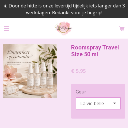
☀️ Door de hitte is onze levertijd tijdelijk iets langer dan 3
Ga
werkdagen. Bedankt voor je begrip!
direct
naar
de
hoofdinhoud
Roomspray Travel
Size 50 ml
€ 5,95
Geur