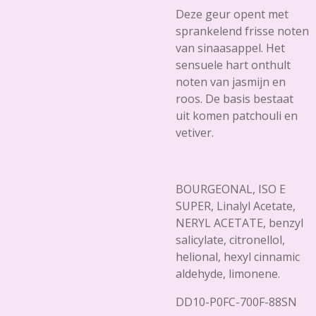
Deze geur opent met
sprankelend frisse noten
van sinaasappel. Het
sensuele hart onthult
noten van jasmijn en
roos. De basis bestaat
uit komen patchouli en
vetiver.
BOURGEONAL, ISO E
SUPER, Linalyl Acetate,
NERYL ACETATE, benzyl
salicylate, citronellol,
helional, hexyl cinnamic
aldehyde, limonene.
DD10-P0FC-700F-88SN