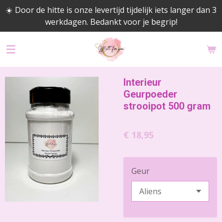
☀️ Door de hitte is onze levertijd tijdelijk iets langer dan 3
Ga
werkdagen. Bedankt voor je begrip!
direct
naar
de
hoofdinhoud
Interieur
Geurpoeder
strooipot 500 gram
€ 18,95
Geur